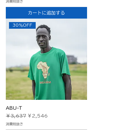
消費税抜き
カートに追加する
30％OFF
ABU-T
通常価格
セール価格
￥3,637
￥2,546
消費税抜き