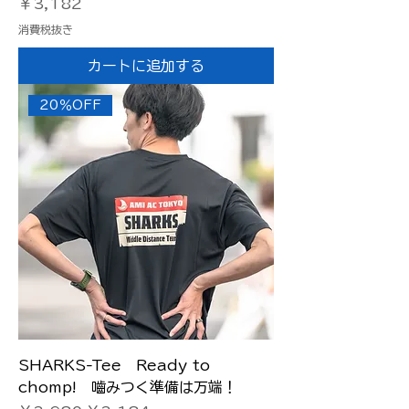
価格
￥3,182
消費税抜き
カートに追加する
20％OFF
SHARKS-Tee Ready to
chomp! 嚙みつく準備は万端！