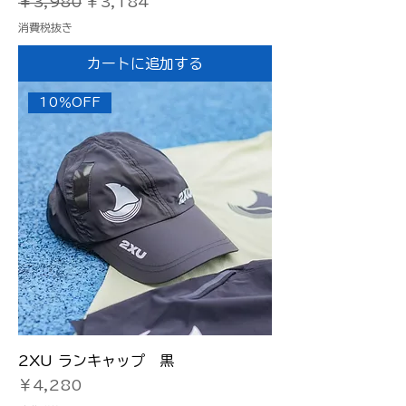
通常価格
セール価格
￥3,980
￥3,184
消費税抜き
カートに追加する
10％OFF
2XU ランキャップ 黒
価格
￥4,280