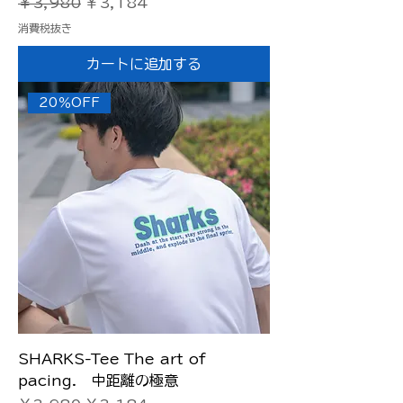
通常価格
セール価格
￥3,980
￥3,184
消費税抜き
カートに追加する
20％OFF
SHARKS-Tee The art of
pacing. 中距離の極意