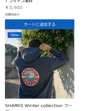
T コットン素材
価格
￥3,980
消費税抜き
カートに追加する
New
SHARKS Winter collection フー