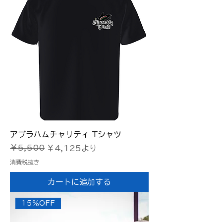
アブラハムチャリティ Tシャツ
通常価格
セール価格
￥5,500
￥4,125
より
消費税抜き
カートに追加する
15％OFF