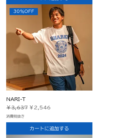
30％OFF
NARI-T
通常価格
セール価格
￥3,637
￥2,546
消費税抜き
カートに追加する