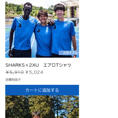
SHARKS×2XU エアロTシャツ
通常価格
セール価格
￥5,910
￥5,024
消費税抜き
カートに追加する