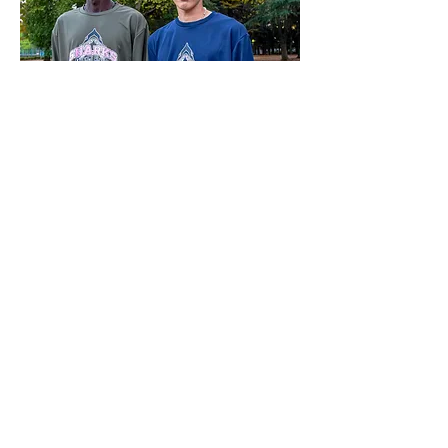
SHARKSカレッジロゴロングTシャツ
価格
￥3,780
消費税抜き
カートに追加する
SHARKS愛飲