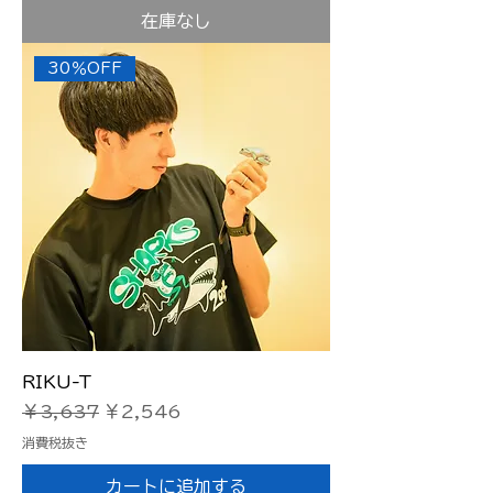
在庫なし
30％OFF
RIKU-T
通常価格
セール価格
￥3,637
￥2,546
消費税抜き
カートに追加する