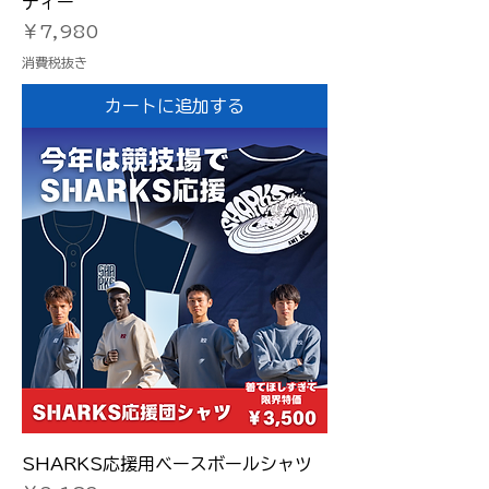
ディー
価格
￥7,980
消費税抜き
カートに追加する
SHARKS応援用ベースボールシャツ