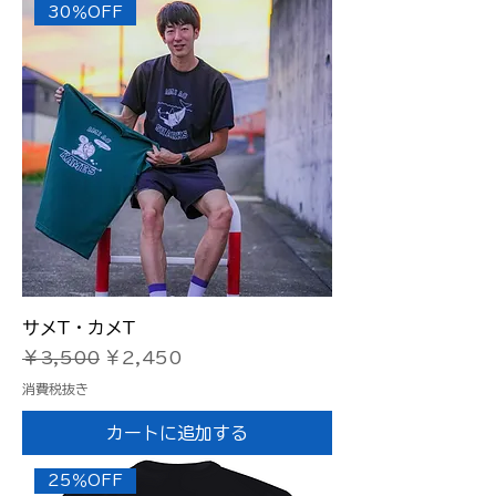
30％OFF
サメT・カメT
通常価格
セール価格
￥3,500
￥2,450
消費税抜き
カートに追加する
25％OFF