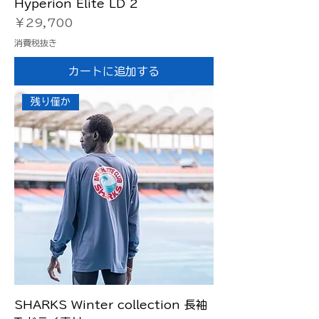
Hyperion Elite LD 2
価格
￥29,700
消費税抜き
カートに追加する
残り僅か
SHARKS Winter collection 長袖