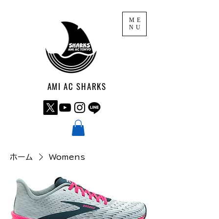
ME
NU
AMI AC SHARKS
ホーム
Womens