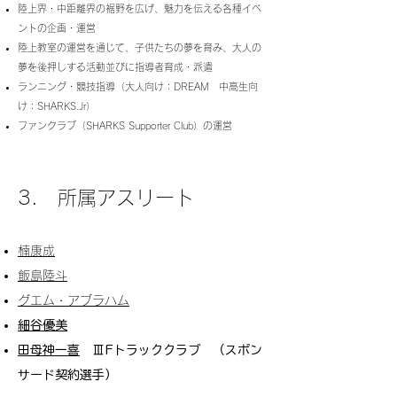
陸上界・中距離界の裾野を広げ、魅力を伝える各種イベ
ントの企画・運営
陸上教室の運営を通じて、子供たちの夢を育み、大人の
夢を後押しする活動並びに指導者育成・派遣
ランニング・競技指導（大人向け：DREAM 中高生向
け：SHARKS.Jr）
ファンクラブ（SHARKS Supporter Club）の運営
3. 所属アスリート
楠康成
飯島陸斗
グエム・アブラハム
細谷優美
田母神一喜
ⅢFトラッククラブ （スポン
サード契約選手）