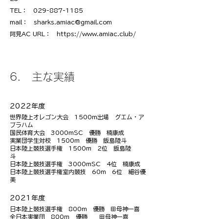
TEL：
029-887-1185
mail：
sharks.amiac@gmail.com
阿見AC URL：
https://www.amiac.club/
6. 主な実績
2022年度
世界陸上オレゴン大会 1500m出場 グエム・ア
ブラハム
国民体育大会 3000mSC 優勝 楠康成
実業団学生対校
1500m 優勝 飯島陸斗
日本陸上競技選手権
1500m 2位 飯島陸
斗
日本陸上競技選手権
3000mSC 4位 楠康成
日本陸上競技選手権室内競技 60m 6位 細谷優
美
2021年度
日本陸上競技選手権 800m 優勝 田母神一喜
全日本実業団
800ｍ 優勝 田母神一喜