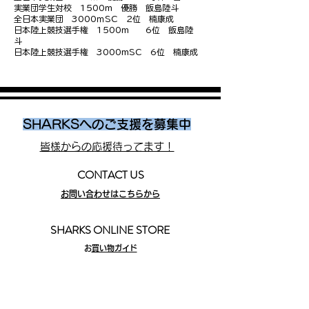
実業団学生対校
1500m 優勝 飯島陸斗
全日本実業団
3000ｍSC 2位 楠康成
日本陸上競技選手権
1500m 6位 飯島陸
斗
日本陸上競技選手権
3000mSC 6位 楠康成
SHARKSへのご支援を募集中
皆様からの応援待ってます！
CONTACT US
お問い合わせはこちらから
SHARKS ONLINE STORE
​
お買い物ガイド
写真協力
©EKIDEN_N
EWS