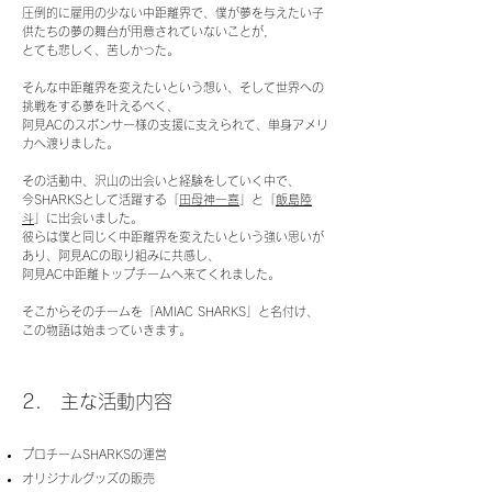
圧倒的に雇用の少ない中距離界で、僕が夢を与えたい子
供たちの夢の舞台が用意されていないことが,
とても悲しく、苦しかった。
そんな中距離界を変えたいという想い、そして世界への
挑戦をする夢を叶えるべく、
阿見ACのスポンサー様の支援に支えられて、単身アメリ
カへ渡りました。
その活動中、沢山の出会いと経験をしていく中で、
今SHARKSとして活躍する「
田母神一喜
」と「
飯島陸
斗
」に出会いました。
彼らは僕と同じく中距離界を変えたいという強い思いが
あり、阿見ACの取り組みに共感し、
阿見AC中距離トップチームへ来てくれました。
そこからそのチームを「AMIAC SHARKS」と名付け、
この物語は始まっていきます。
2. 主な活動内容
プロチームSHARKSの運営
オリジナルグッズの販売