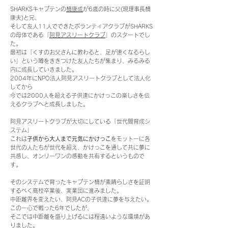
SHARKSキャプテンの
楠康成
が6歳の時に父(現理事長楠
康夫)と兄、
そして友人11人でできたボランティアクラブがSHARKS
の母体である「
阿見アスリートクラブ
」のスタートでし
た。
最初は「くすのお父さんに教わると、
足が速くなるらし
い」という噂をききつけた友人たちが集まり、
みるみる
内に成長していきました。
2004年にNPO法人阿見アスリートクラブとして法人化
してから
今では2000人を超える子供達にかけっこの楽しさを伝
えるクラブへと成長しました。
阿見アスリートクラブが大切にしている「世代間育成シ
ステム」
これは
子供から大人まで元気にかけっこ
をモットーに各
世代の人たちが世代を超え、かけっこを通して共に夢に
共感し、オンリーワンの感動を共有するというもので
す。
そのシステムで育ったキャプテン楠が素晴らしさを証明
するべく高校卒業後、実業団に進みました。
中距離界を変えたい、阿見ACの子供達に夢を与えたい。
この一心で戦った6年でしたが、
そこでは中距離を盛り上げるには程遠いような環境があ
りました。