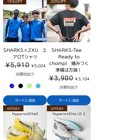
15％OFF
20％OFF
SHARKS×2XU エ
SHARKS-Tee
アロTシャツ
Ready to
chomp! 嚙みつく
通常価格
セール価格
￥5,910
￥5,024
準備は万端！
消費税抜き
通常価格
セール価格
￥3,980
￥3,184
消費税抜き
カートに追加
カートに追加
unisex
unisex