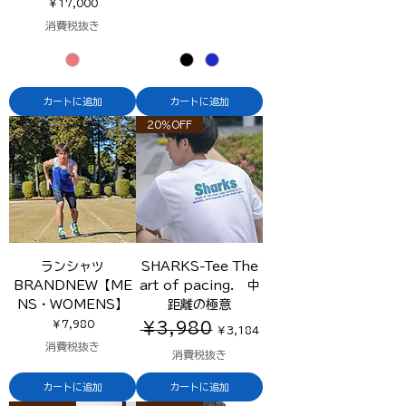
価格
￥17,000
消費税抜き
カートに追加
カートに追加
20％OFF
ランシャツ
SHARKS-Tee The
BRANDNEW【ME
art of pacing. 中
NS・WOMENS】
距離の極意
価格
通常価格
セール価格
￥7,980
￥3,980
￥3,184
消費税抜き
消費税抜き
カートに追加
カートに追加