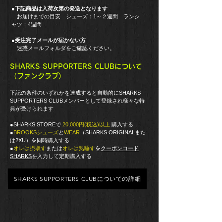
●
下記商品は入荷次第の発送となります
お届けまでの目安 シューズ
：1～２週間 ランシ
ャツ：4週間
●
受注完了メールが届かない方
迷惑メールフォルダをご確認ください。
​SHARKS SUPPORTERS CLUBについて
（ファンクラブ）
​下記の条件のいずれかを
達成すると
自動的にSHARKS
SUPPORTERS CLUBメンバーとして登録され様々な特
典が受けられます
​●SHARKS STOREで
20,000円(税込)以上
購入する
●
BROOKSシューズ
と
WEAR
（SHARKS ORIGINALまた
は2XU）を同時購入する
●
オレは摂取す
または
オレは熟睡す
を
クーポンコード
SHARKS
を入力して定期購入する
SHARKS SUPPORTERS CLUBについての詳細