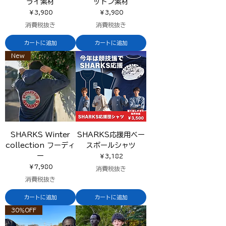
ライ素材
ットン素材
価格
価格
￥3,980
￥3,980
消費税抜き
消費税抜き
カートに追加
カートに追加
New
SHARKS Winter
SHARKS応援用ベー
collection フーディ
スボールシャツ
ー
価格
￥3,182
価格
￥7,980
消費税抜き
消費税抜き
カートに追加
カートに追加
30％OFF