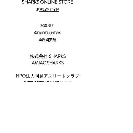
SHARKS ONLINE STORE
​
お買い物ガイド
写真協力
©EKIDEN_N
EWS
©︎
岩國英昭
SHARKS
株式会社
AMIAC SHARKS
​NPO
法人阿見アスリートクラブ
2083-23
茨城県稲敷郡阿見町阿見
☎029-88
7-1185​