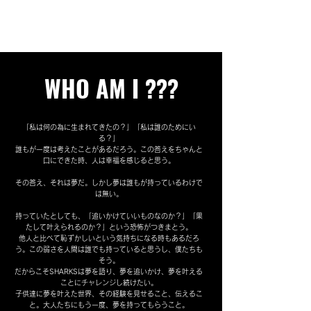
WHO AM I ???
「私は何の為に生まれてきたの？」「私は誰のためにい
る？」
誰もが一度は考えたことがあるだろう。この答えをちゃんと
口にできた時、人は幸福を感じると思う。
その答え、それは夢だ。しかし夢は誰もが持っているわけで
は無い。
持っていたとしても、「追いかけていいものなのか？」「果
たして叶えられるのか？」という恐怖がつきまとう。
他人と比べて恥ずかしいという気持ちになる時もあるだろ
う。この弱さを人間は誰でも持っていると思うし、僕たちも
そう。
だからこそSHARKSは夢を語り、夢を追いかけ、夢を叶える
ことにチャレンジし続けたい。
子供達に夢を叶えた世界、その経験を見せること、伝えるこ
と。大人たちにもう一度、夢を持ってもらうこと。