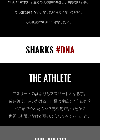
SHARKSに関わる全ての人の夢に共感し、共感される事。
もう誰も笑わない。なりたい自分になっていい。
その象徴にSHARKSはなりたい。
SHARKS
#DNA
​THE ATHLETE
アスリートの誰よりもアスリートとなる事。
夢を語り、追いかける。目標は達成できたのか？
どこまでやれたのか？死ぬ気でやったか？
世間にも問いかける獣のような存在であること。