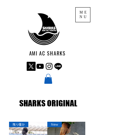
ME
NU
AMI AC SHARKS
SHARKS ORIGINAL
残り僅か
New