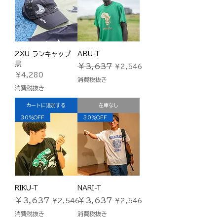
2XU ランキャップ
ABU-T
黒
通常価格
セール価格
￥3,637
￥2,546
価格
￥4,280
消費税抜き
消費税抜き
カートに追加する
在庫なし
30％OFF
30％OFF
RIKU-T
NARI-T
通常価格
セール価格
通常価格
セール価格
￥3,637
￥3,637
￥2,546
￥2,546
消費税抜き
消費税抜き