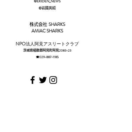
©EKIDEN_N
EWS
©︎
岩國英昭
SHARKS
株式会社
AMIAC SHARKS
​NPO
法人阿見アスリートクラブ
2083-23
茨城県稲敷郡阿見町阿見
☎029-88
7-1185​
​Sponsor