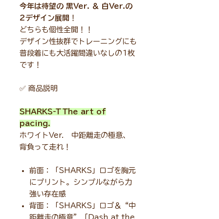
今年は待望の 黒Ver. ＆ 白Ver.の
2デザイン展開
！
どちらも個性全開！！
デザイン性抜群でトレーニングにも
普段着にも大活躍間違いなしの1枚
です！
✅
商品説明
SHARKS-T The art of
pacing.
ホワイトVer. 中距離走の極意、
背負って走れ！
前面：「SHARKS」ロゴを胸元
にプリント。シンプルながら力
強い存在感
背面：「SHARKS」ロゴ＆“中
距離走の極意”「Dash at the