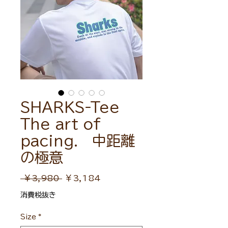
SHARKS-Tee
The art of
pacing. 中距離
の極意
通
セ
 ￥3,980 
￥3,184
常
ー
消費税抜き
価
ル
Size
*
格
価