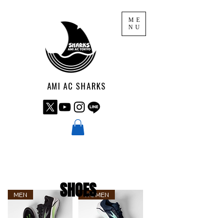
ME
NU
AMI AC SHARKS
SHOES
MEN
WOMEN