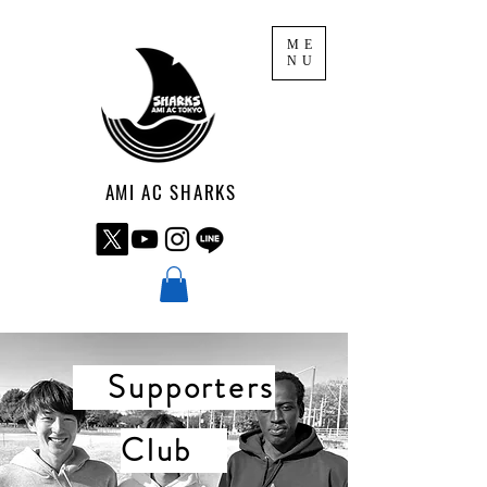
ME
NU
AMI AC SHARKS
Supporters
Club