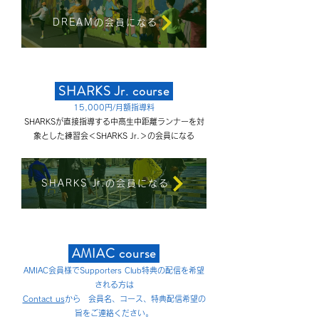
DREAMの会員になる
S
HARKS Jr.
course
1
5,000円/月額指導料
SHARKSが直接指導する中高生中距離ランナーを対
象とした練習会＜SHARKS Jr.＞の会員になる
SHARKS Jr.の会員になる
AMIAC
course
AMIAC会員様で
Supporters Club特典の配信を希望
される方は
Contact us
から 会員名、コース、特典配信希望の
旨をご連絡ください。