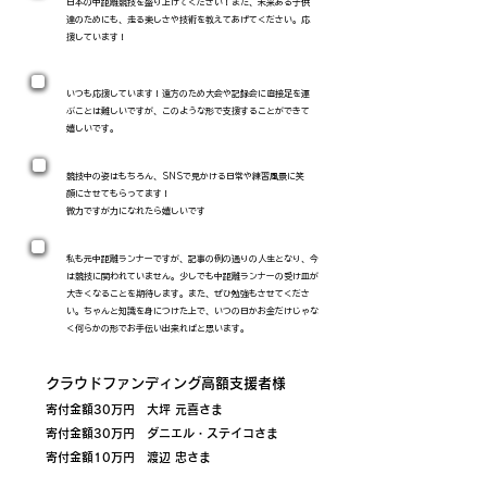
日本の中距離競技を盛り上げてください！
また、未来ある子供
達のためにも、走る楽しさや技術を教えてあげてください。
応
援しています！
いつも応援しています！遠方のため大会や記録会に直接足を運
ぶことは難しいですが、このような形で支援することができて
嬉しいです。
競技中の姿はもちろん、SNSで見かける日常や練習風景に笑
顔にさせてもらってます！
微力ですが力になれたら嬉しいです
私も元中距離ランナーですが、記事の例の通りの人生となり、今
は競技に関われていません。少しでも中距離ランナーの受け皿が
大きくなることを期待します。また、ぜひ勉強もさせてくださ
い。ちゃんと知識を身につけた上で、いつの日かお金だけじゃな
く何らかの形でお手伝い出来ればと思います。
クラウドファンディング高額支援者様
寄付金額30万円 大坪 元喜さま
寄付金額30万円 ダニエル・ステイコさま
寄付金額10万円 渡辺 忠さま