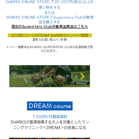
SHARKS ONLINE STORE で20,0
00円(税込)以上の
買い物をする
​または
SHARKS ONLINE STOREでSupporte
rs Club対象商
品を購入する
​現在のSupporters Club対象商品商品はこちら
STOREコースのTEAM SHARKSメンバー期間
最終のお買い物より1年間
メンバー期間中はSHARKS SUPPORTERS CLUBの
会員特典が受
けられます。
SHARKS STOREでお買い物する
DREAM
course
7,500円/月額指導料
SHARKSが直接指導する大人を対象としたラン
ニングクリニック＜DREAM＞の会員になる