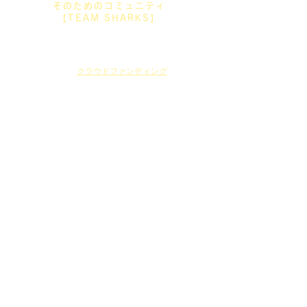
そのためのコミュニティ
【TEAM SHARKS】
2020年。新型コロナウイルスの影響を受けた私たち
SHARKSは、
活動費集めるため
クラウドファンディング
を実施しま
した。
269名の方々から359万2000円の支援を受け、
東京オリンピックの夢をつなぎとめ、ここまでくるこ
とができました。
陸上選手としてオリンピックを目指すことはもちろん
ですが、
茨城から世界へ！
日本の中距離界を変える「阿見AC
SHARKS」
の挑戦
として掲げた、
日本の中距離界を盛り上げ発展させたい。
SHARKSに続く子供たちの夢をもっと明るいものにし
たい。
そのために
、私たちができることは何かということを
あれから考え続けてきました。
それを考えるうちに、
応援してくれている方々ともっと強くつながりたい。