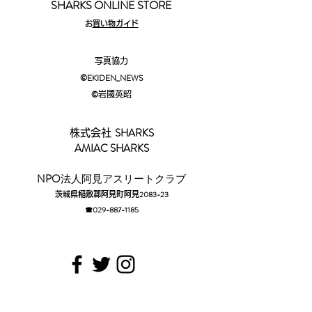
SHARKS ONLINE STORE
​
お買い物ガイド
写真協力
©EKIDEN_N
EWS
©︎
岩國英昭
SHARKS
株式会社
AMIAC SHARKS
​NPO
法人阿見アスリートクラブ
2083-23
茨城県稲敷郡阿見町阿見
☎029-88
7-1185​