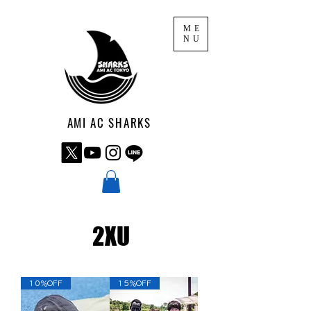
ME
NU
AMI AC SHARKS
2XU
10％OFF
15％OFF