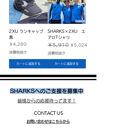
2XU ランキャップ
SHARKS×2XU エ
黒
アロTシャツ
価格
通常価格
セール価格
￥4,280
￥5,910
￥5,024
消費税抜き
消費税抜き
カートに追加する
カートに追加する
SHARKSへのご支援を募集中
皆様からの応援待ってます！
CONTACT US
お問い合わせはこちらから