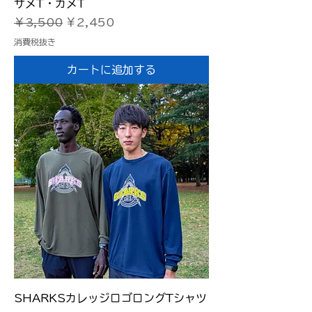
サメT・カメT
通常価格
セール価格
￥3,500
￥2,450
消費税抜き
カートに追加する
SHARKSカレッジロゴロングTシャツ