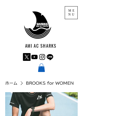
ME
NU
AMI AC SHARKS
ホーム
BROOKS for WOMEN