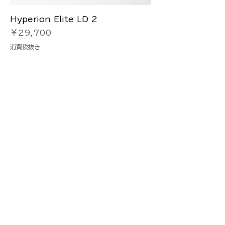
Hyperion Elite LD 2
価格
￥29,700
消費税抜き
カートに追加する
unisex