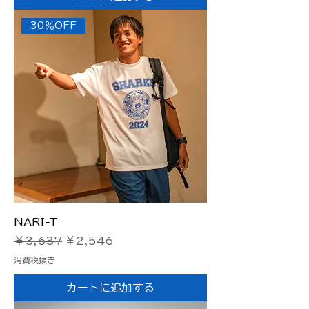
30％OFF
NARI-T
通常価格
セール価格
￥3,637
￥2,546
消費税抜き
カートに追加する