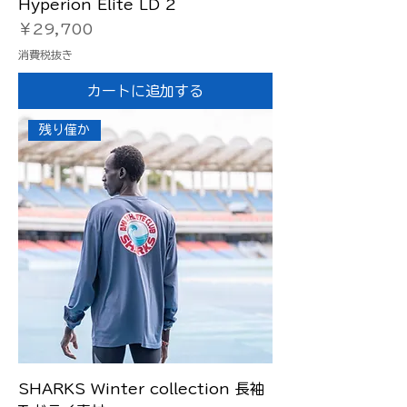
Hyperion Elite LD 2
価格
￥29,700
消費税抜き
カートに追加する
残り僅か
SHARKS Winter collection 長袖