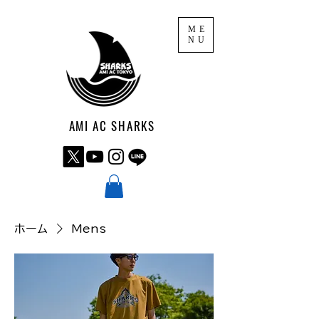
ME
NU
AMI AC SHARKS
ホーム
Mens