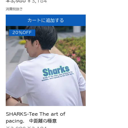
通常価格
セール価格
￥3,980
￥3,184
消費税抜き
カートに追加する
20％OFF
SHARKS-Tee The art of
pacing. 中距離の極意