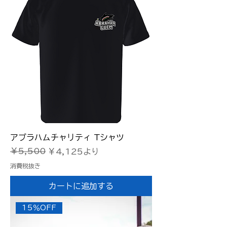
アブラハムチャリティ Tシャツ
通常価格
セール価格
￥5,500
￥4,125
より
消費税抜き
カートに追加する
15％OFF