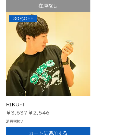
在庫なし
30％OFF
RIKU-T
通常価格
セール価格
￥3,637
￥2,546
消費税抜き
カートに追加する