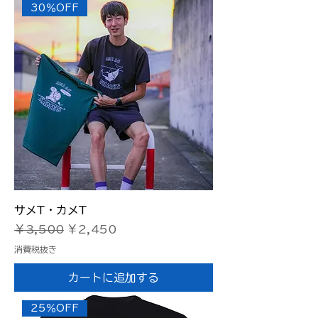
30％OFF
サメT・カメT
通常価格
セール価格
￥3,500
￥2,450
消費税抜き
カートに追加する
25％OFF