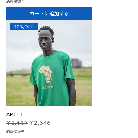
消費税抜き
カートに追加する
30％OFF
ABU-T
通常価格
セール価格
￥3,637
￥2,546
消費税抜き