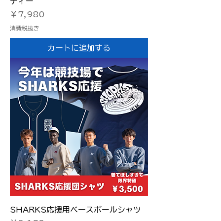
ディー
価格
￥7,980
消費税抜き
カートに追加する
SHARKS応援用ベースボールシャツ