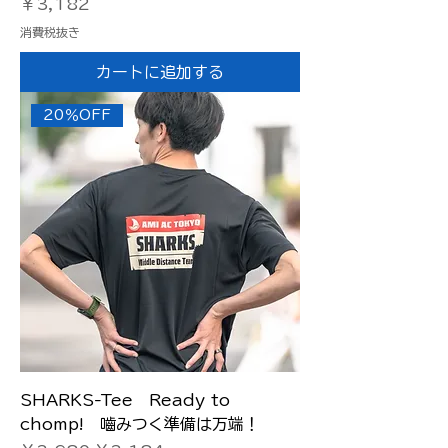
価格
￥3,182
消費税抜き
カートに追加する
20％OFF
SHARKS-Tee Ready to
chomp! 嚙みつく準備は万端！