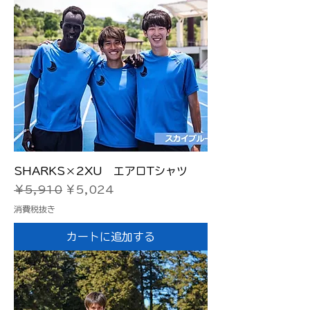
SHARKS×2XU エアロTシャツ
通常価格
セール価格
￥5,910
￥5,024
消費税抜き
カートに追加する