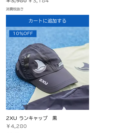
通常価格
セール価格
￥3,980
￥3,184
消費税抜き
カートに追加する
10％OFF
2XU ランキャップ 黒
価格
￥4,280