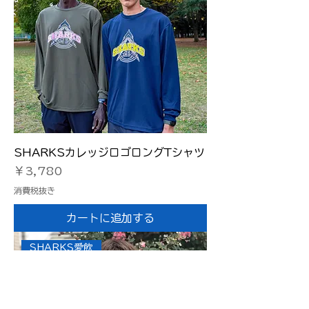
SHARKSカレッジロゴロングTシャツ
価格
￥3,780
消費税抜き
カートに追加する
SHARKS愛飲