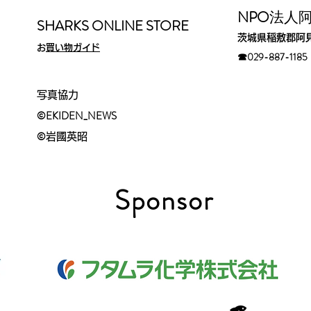
​NPO
法人
SHARKS ONLINE STORE
茨城県稲敷郡阿
​
お買い物ガイド
☎029-88
7-1185​
写真協力
©EKIDEN_N
EWS
©︎
岩國英昭
​Sponsor