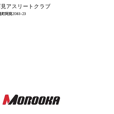
阿見アスリートクラブ
2083-23
見町阿見