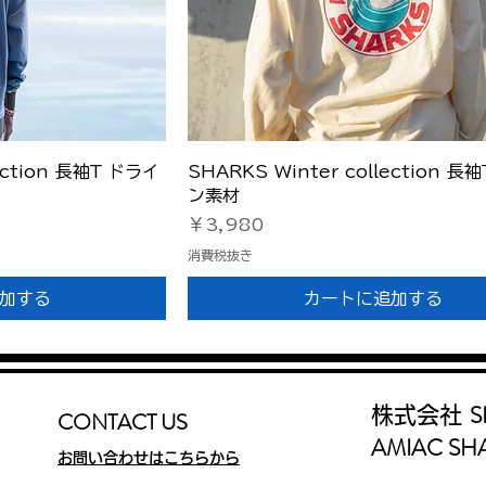
ビュー
クイックビュー
lection 長袖T ドライ
SHARKS Winter collection 長
ン素材
価格
￥3,980
消費税抜き
加する
カートに追加する
S
株式会社
CONTACT US
AMIAC SH
お問い合わせはこちらから