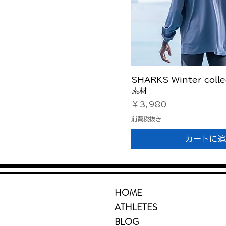
M
S
XL
クイック
SHARKS Winter col
素材
価格
￥3,980
消費税抜き
カートに追
HOME
ATHLETES
BLOG