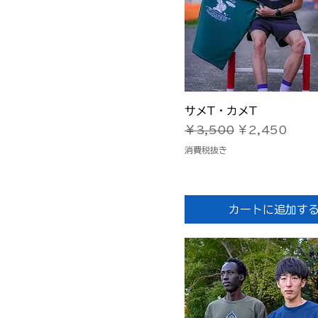
L
LL
L（日本サイズXL）
M
men's L
men's M
クイックビュー
サメT・カメT
通常価格
セール価格
￥3,500
￥2,450
men's S
消費税抜き
men's XL
M（日本サイズL）
ONE
カートに追加す
S
SS
S（日本サイズM）
womens L
womens M