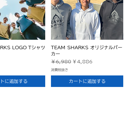
イックビュー
クイックビュー
ARKS LOGO Tシャツ
TEAM SHARKS オリジナルパー
カー
通常価格
セール価格
￥6,980
￥4,886
消費税抜き
トに追加する
カートに追加する