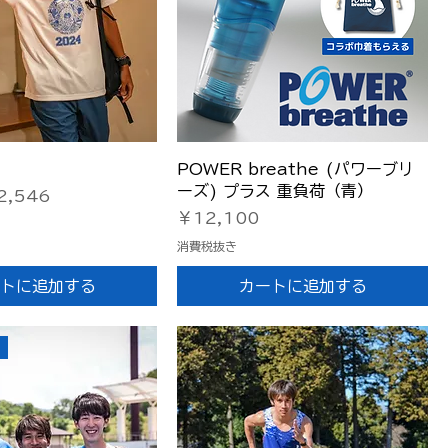
イックビュー
クイックビュー
POWER breathe (パワーブリ
ーズ) プラス 重負荷（青）
ール価格
2,546
価格
￥12,100
消費税抜き
トに追加する
カートに追加する