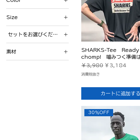
Color
OD
Size
コヨーテ
22
ネイビー
セットをお選びください
22.5
応援シャツ
23.0
クイックビュー
SHARKS-Tee Ready 
素材
23
chomp! 嚙みつく準備
コットン
通常価格
セール価格
￥3,980
￥3,184
23.5
ドライ
消費税抜き
24
24.0
カートに追加す
24.5
25
25.0
30％OFF
25.5
26.0