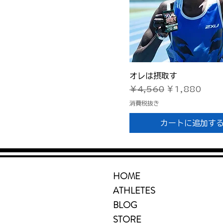
クイックビュー
オレは摂取す
通常価格
セール価格
￥4,560
￥1,880
消費税抜き
カートに追加す
HOME
ATHLETES
BLOG
STORE