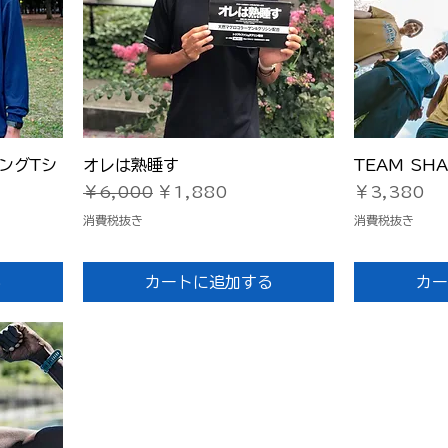
クイックビュー
ク
ングTシ
オレは熟睡す
TEAM SH
通常価格
セール価格
価格
￥6,000
￥1,880
￥3,380
消費税抜き
消費税抜き
る
カートに追加する
カー