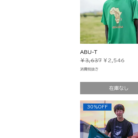
26
26.5
27
27.5
28
28.5
クイックビュー
ABU-T
29
通常価格
セール価格
￥3,637
￥2,546
30
消費税抜き
31
100
在庫なし
110
120
30％OFF
130
140
160(XS)