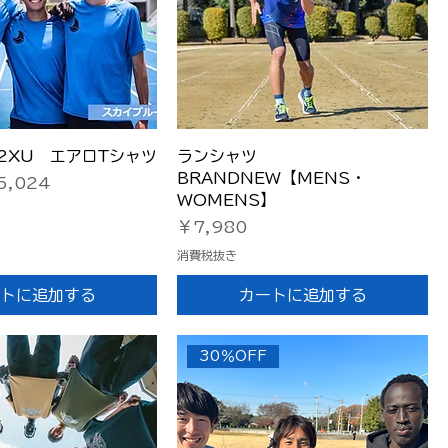
イックビュー
クイックビュー
×2XU エアロTシャツ
ランシャツ
BRANDNEW【MENS・
ール価格
5,024
WOMENS】
価格
￥7,980
消費税抜き
トに追加する
カートに追加する
30％OFF