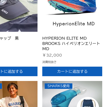
イックビュー
クイックビュー
キャップ 黒
HYPERION ELITE MD
BROOKS ハイペリオンエリート
MD
価格
￥32,000
消費税抜き
トに追加する
カートに追加する
SHARKS愛用