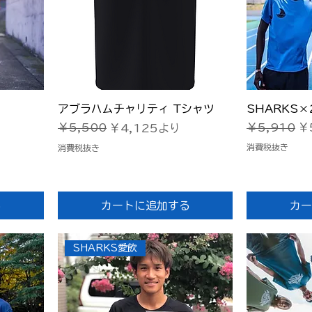
クイックビュー
ク
アブラハムチャリティ Tシャツ
SHARKS
通常価格
セ
通常価格
セール価格
￥5,500
￥5,910
￥
￥4,125
より
消費税抜き
消費税抜き
る
カートに追加する
カー
SHARKS愛飲