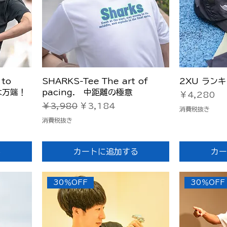
クイックビュー
ク
to
SHARKS-Tee The art of
2XU ラン
は万端！
pacing. 中距離の極意
価格
￥4,280
通常価格
セール価格
￥3,980
￥3,184
消費税抜き
消費税抜き
る
カートに追加する
カー
30％OFF
30％OFF