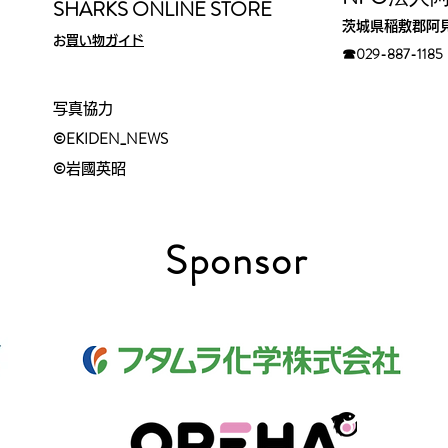
SHARKS ONLINE STORE
茨城県稲敷郡阿
​
お買い物ガイド
☎029-88
7-1185​
写真協力
©EKIDEN_N
EWS
©︎
岩國英昭
​Sponsor