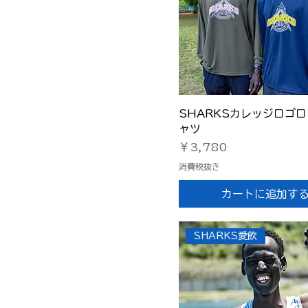
womens S
XL
XS（日本サイズS）
XXL
クイックビュー
SHARKSカレッジロゴロ
ャツ
価格
￥3,780
消費税抜き
カートに追加す
SHARKS愛飲