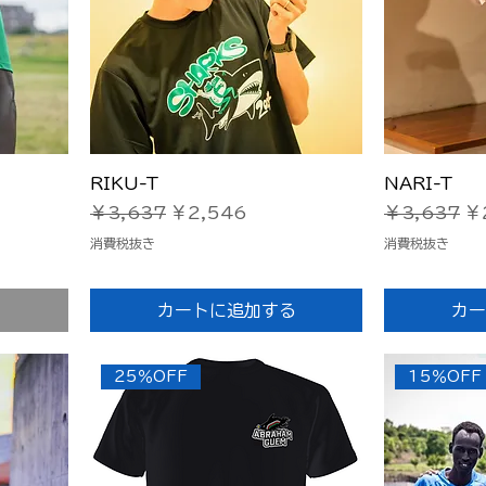
クイックビュー
ク
RIKU-T
NARI-T
通常価格
セール価格
通常価格
セ
￥3,637
￥2,546
￥3,637
￥
消費税抜き
消費税抜き
カートに追加する
カー
25％OFF
15％OFF