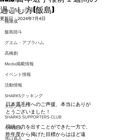
大会情報
過ごし方(飯島)
SHARKS STORE
更新日：
2024年7月4日
楠康成
飯島陸斗
グエム・アブラハム
高橋創
Media掲載情報
イベント情報
活動情報
SHARKSクッキング
日本選手権へのご声援、本当にありが
スポンサー
とうございました！
SHARKS SUPPORTERS CLUB
現状の力を出すことができた一方で、
小林航央
昨年度から掲げた目標からはほど遠
濱口直人