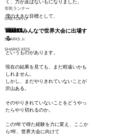
く、力が及ばないもになりました。
市民ランナー
僕の大きな目標として、
ONETOKYO
NEWS
SHARKSみんなで世界大会に出場す
る
SHARKS Jr.
SHARKS KIDS
というものがあります。
現在の結果を見ても、まだ程遠いかも
しれません。
しかし、まだやりきれていないことが
沢山ある。
そのやりきれていないことをどうやっ
たらやり切れるのか。
この1年で得た経験を力に変え、ここか
ら1年、世界大会に向けて