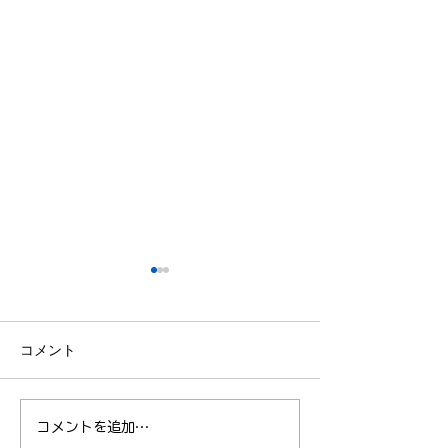
コメント
No. 39 アブ在留資格更新！
NO.36 シュー
コメントを追加…