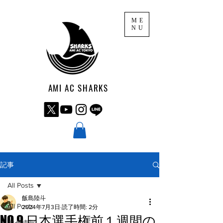
ME
NU
AMI AC SHARKS
記事
All Posts
飯島陸斗
All Posts
2024年7月3日
読了時間: 2分
NO.9 日本選手権前１週間の