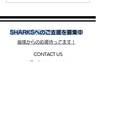
（飯島）
（飯島）
SHARKSへのご支援を募集中
皆様からの応援待ってます！
CONTACT US
お問い合わせはこちらから
SHARKS ONLINE STORE
​
お買い物ガイド
写真協力
©EKIDEN_N
EWS
©︎
岩國英昭
SHARKS
株式会社