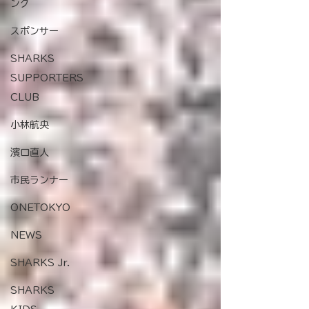
ング
スポンサー
SHARKS
SUPPORTERS
CLUB
小林航央
濱口直人
市民ランナー
ONETOKYO
NEWS
SHARKS Jr.
SHARKS