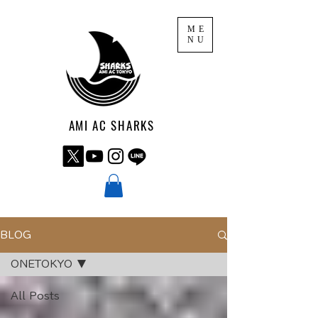
ME
NU
AMI AC SHARKS
BLOG
ONETOKYO
All Posts