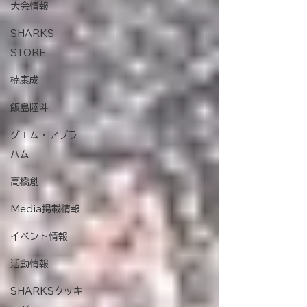
大会情報
SHARKS
STORE
楠康成
飯島陸斗
グエム・アブラ
ハム
高橋創
Media掲載情報
イベント情報
活動情報
SHARKSクッキ