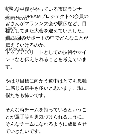
市民ランナー
そんな中僕がやっている市民ランナー
チーム、DREAMプロジェクトの会員の
ONETOKYO
皆さんがマラソン大会や駅伝など、目
NEWS
標としてきた大会を迎えていました。
週に1回のサポートの中でどんなことが
SHARKS Jr.
伝えていけるのか。
SHARKS KIDS
トップアスリートとしての技術やマイ
ンドなど伝えられることを考えていま
す。
やはり目標に向かう道中はとても孤独
に感じる選手も多いと思います。現に
僕たちも怖いです。
そんな時チームを持っているというこ
とが選手等を勇気づけられるように。
そんなチームになれるように成長させ
ていきたいです。