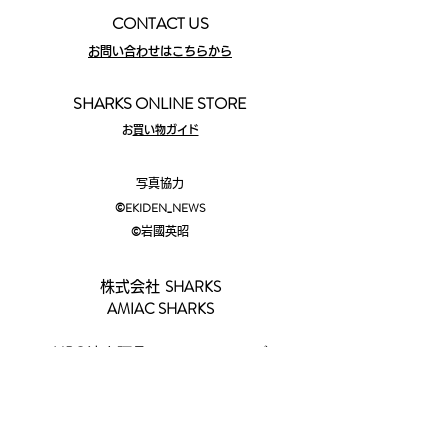
CONTACT US
お問い合わせはこちらから
SHARKS ONLINE STORE
​
お買い物ガイド
写真協力
©EKIDEN_N
EWS
©︎
岩國英昭
SHARKS
株式会社
AMIAC SHARKS
​NPO
法人阿見アスリートクラブ
2083-23
茨城県稲敷郡阿見町阿見
☎029-88
7-1185​