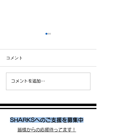
コメント
楠康成選手、ゴールドコ
【お知らせ】SHA
コメントを追加…
ーストマラソンで初のハ
ストランナーと
ーフマラソンに挑戦！
加！第22回さく
ソン大会
SHARKSへのご支援を募集中
皆様からの応援待ってます！