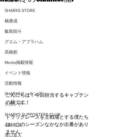
大会情報
SHARKS STORE
楠康成
飯島陸斗
グエム・アブラハム
高橋創
Media掲載情報
イベント情報
活動情報
SHARKSクッキング
こんにちは！今回担当するキャプテン
の楠です！
スポンサー
SHARKS SUPPORTERS CLUB
トラックレースを主戦場とする僕たち
は、このシーズンなかなか出番があり
小林航央
ません。
濱口直人