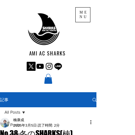
ME
NU
AMI AC SHARKS
記事
All Posts
楠康成
All Posts
2025年3月5日
読了時間: 2分
No.38 冬のSHARKS(楠)