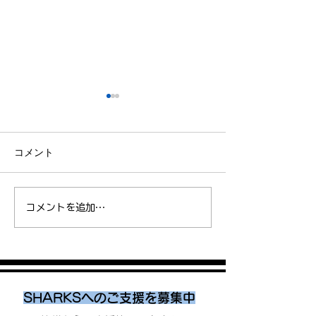
コメント
No. 39 アブ在留資格更新！
No.37 Jogで
コメントを追加…
（飯島）
と（アブ）
SHARKSへのご支援を募集中