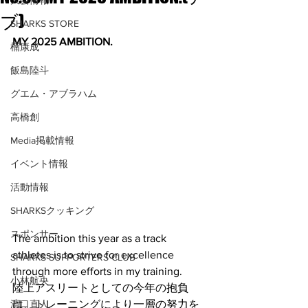
大会情報
ブ)
SHARKS STORE
MY 2025 AMBITION.
楠康成
飯島陸斗
グエム・アブラハム
高橋創
Media掲載情報
イベント情報
活動情報
SHARKSクッキング
スポンサー
The ambition this year as a track 
athletes is to strive for excellence 
SHARKS SUPPORTERS CLUB
through more efforts in my training.
小林航央
陸上アスリートとしての今年の抱負
は、トレーニングにより一層の努力を
濱口直人