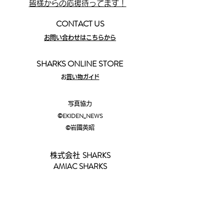
皆様からの応援待ってます！
CONTACT US
お問い合わせはこちらから
SHARKS ONLINE STORE
​
お買い物ガイド
写真協力
©EKIDEN_N
EWS
©︎
岩國英昭
SHARKS
株式会社
AMIAC SHARKS
​NPO
法人阿見アスリートクラブ
2083-23
茨城県稲敷郡阿見町阿見
☎029-88
7-1185​