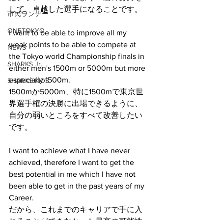
して、卓越した選手になることです。
市民ランナー
ONETOKYO
I want to be able to improve all my 
weak points to be able to compete at 
NEWS
the Tokyo world Championship finals in 
SHARKS Jr.
either men's 1500m or 5000m but more 
especially 1500m.
SHARKS KIDS
1500mか5000m、特に1500mで東京世
界選手権の決勝に出場できるように、
自分の弱いところをすべて改善したい
です。
I want to achieve what I have never 
achieved, therefore I want to get the 
best potential in me which I have not 
been able to get in the past years of my 
Career.
だから、これまでのキャリアで手に入