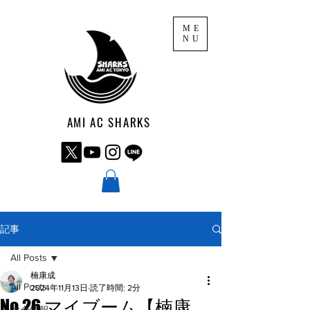
ME
NU
AMI AC SHARKS
記事
All Posts
楠康成
All Posts
2024年11月13日
読了時間: 2分
No.26 マイブーム【楠康