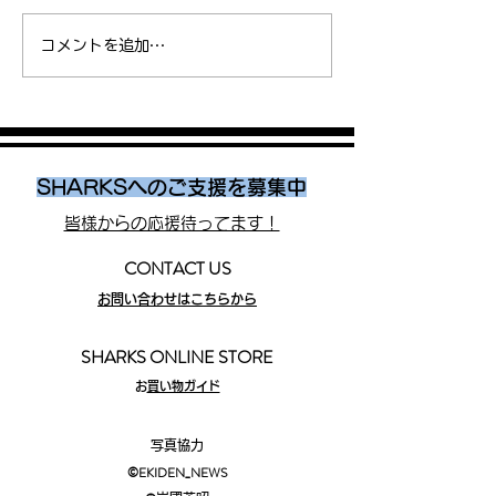
楠康成選手、ゴールドコ
【お知らせ】SHA
コメントを追加…
ーストマラソンで初のハ
ストランナーと
ーフマラソンに挑戦！
加！第22回さく
ソン大会
SHARKSへのご支援を募集中
皆様からの応援待ってます！
CONTACT US
お問い合わせはこちらから
SHARKS ONLINE STORE
​
お買い物ガイド
写真協力
©EKIDEN_N
EWS