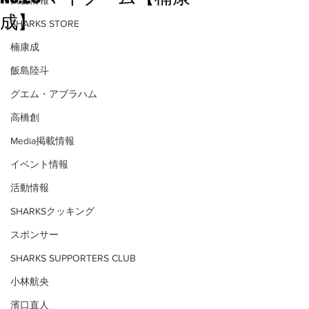
大会情報
成】
SHARKS STORE
楠康成
飯島陸斗
グエム・アブラハム
高橋創
Media掲載情報
イベント情報
活動情報
SHARKSクッキング
スポンサー
SHARKS SUPPORTERS CLUB
小林航央
濱口直人