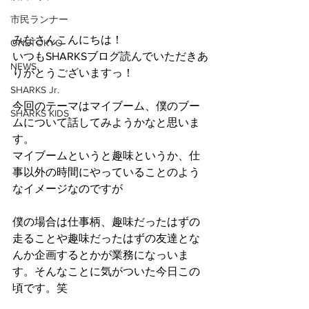
市民ランナー
みなさんこんにちは！
ONETOKYO
いつもSHARKSブログ読んでいただきあ
NEWS
りがとうございますっ！
SHARKS Jr.
今回のテーマはマイブーム、僕のブー
SHARKS KIDS
ムについて話してみようかなと思いま
す。
マイブームというと趣味というか、仕
事以外の時間にやっていることのよう
なイメージなのですが
僕の場合は仕事柄、趣味だったはずの
走ることや趣味だったはずの友達とな
んか企画するとかが業務になっいま
す。そんなことに気がついた今日この
頃です。笑