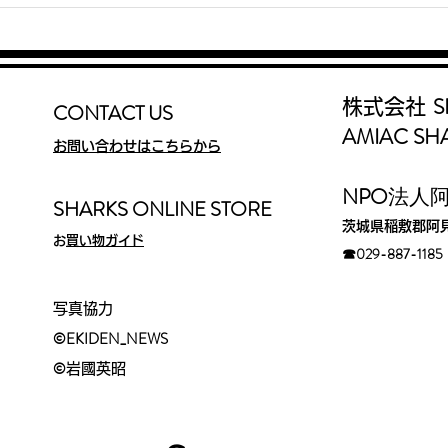
インターハイ2026
東京
SHARKS Jr.藤原虎太朗 が
Jr
男子1500mに出場
位入
S
株式会社
CONTACT US
AMIAC SH
お問い合わせはこちらから
​NPO
法人
SHARKS ONLINE STORE
茨城県稲敷郡阿
​
お買い物ガイド
☎029-88
7-1185​
写真協力
©EKIDEN_N
EWS
©︎
岩國英昭