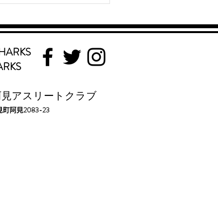
都中学総体 SHARKS
. 清水大誠 が3000mで7
賞
HARKS
ARKS
阿見アスリートクラブ
2083-23
見町阿見