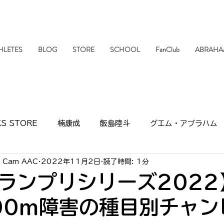
HLETES
BLOG
STORE
SCHOOL
FanClub
ABRAHA
S STORE
楠康成
飯島陸斗
グエム・アブラハム
e Cam AAC
2022年11月2日
読了時間: 1分
報
活動情報
SHARKSクッキング
スポンサー
ランプリシリーズ2022
00m障害の種目別チャン
UB
小林航央
濱口直人
市民ランナー
ONETO