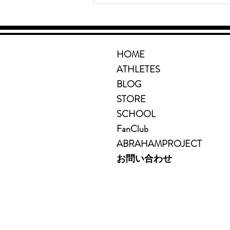
【特別告知】楠康成が、あな
たと一緒に東京マラソン
2027へ走る。ONE
HOME
TOKYO Premium
ATHLETES
Online Academy、始ま
BLOG
ります。
STORE
SCHOOL
FanClub
ABRAHAMPROJECT
お問い合わせ