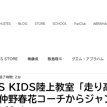
HLETES
BLOG
STORE
SCHOOL
FanClub
ABRAHA
S STORE
楠康成
飯島陸斗
グエム・アブラハム
読了時間: 2分
報
活動情報
SHARKSクッキング
スポンサー
KS KIDS陸上教室「走
仲野春花コーチからジャ
UB
小林航央
濱口直人
市民ランナー
ONETO