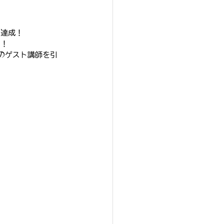
も達成！
す！
室のゲスト講師を引