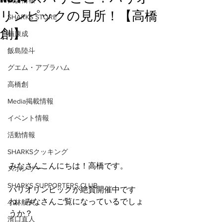
大会情報
リンピックの見所！【高橋
SHARKS STORE
創】
楠康成
飯島陸斗
グエム・アブラハム
高橋創
Media掲載情報
イベント情報
活動情報
SHARKSクッキング
みなさんこんにちは！高橋です。
スポンサー
SHARKS SUPPORTERS CLUB
パリオリンピックが絶賛開催中です
ね。みなさんご覧になっているでしょ
小林航央
うか？
濱口直人