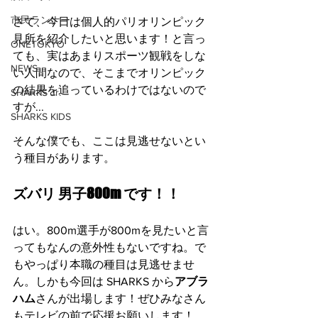
市民ランナー
さて、今日は個人的パリオリンピック
見所を紹介したいと思います！と言っ
ONETOKYO
ても、実はあまりスポーツ観戦をしな
NEWS
い人間なので、そこまでオリンピック
の結果を追っているわけではないので
SHARKS Jr.
すが...
SHARKS KIDS
そんな僕でも、ここは見逃せないとい
う種目があります。
ズバリ 男子800m です！！
はい。800m選手が800mを見たいと言
ってもなんの意外性もないですね。で
もやっぱり本職の種目は見逃せませ
ん。しかも今回は SHARKS から
アブラ
ハム
さんが出場します！ぜひみなさん
もテレビの前で応援お願いします！