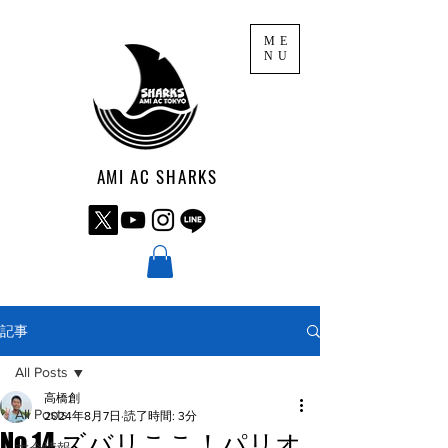
ME
NU
AMI AC SHARKS
記事
All Posts
高橋創
All Posts
2024年8月7日
読了時間: 3分
No.14 ズバリここ！パリオ