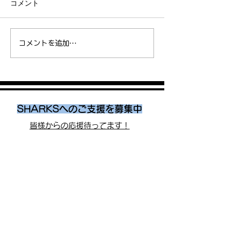
コメント
No.40 シーズン前に気をつ
NO.35今年の漢
コメントを追加…
けていること（高橋）
橋】
SHARKSへのご支援を募集中
皆様からの応援待ってます！
CONTACT US
お問い合わせはこちらから
SHARKS ONLINE STORE
​
お買い物ガイド
写真協力