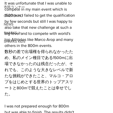
It was unfortunate that I was unable to 
市民ランナー
compete in my main event which is 
1500m as I failed to get the qualification 
ONETOKYO
by few seconds but still I was happy to 
NEWS
also take that new challenge at such a 
SHARKS Jr.
big level and to compete with world's 
top Athletes like Marco Arop and many 
SHARKS KIDS
others in the 800m events.
数秒の差で出場権を得られなかったた
め、私のメイン種目である1500mに出
場できなかったのは残念だったが、そ
れでも、このような大きなレベルで新
たな挑戦ができたこと、マルコ・アロ
プをはじめとする世界のトップアスリ
ートと800mで競えたことは幸せでし
た。
I was not prepared enough for 800m 
but was able to finish. The results didn't 