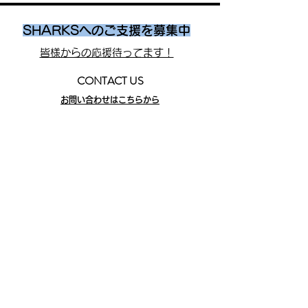
SHARKSへのご支援を募集中
皆様からの応援待ってます！
CONTACT US
お問い合わせはこちらから
SHARKS ONLINE STORE
​
お買い物ガイド
写真協力
©EKIDEN_N
EWS
©︎
岩國英昭
SHARKS
株式会社
AMIAC SHARKS
​NPO
法人阿見アスリートクラブ