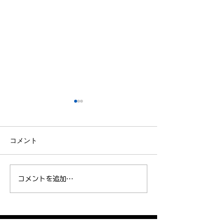
コメント
No. 39 アブ在留資格更新！
No.37 Jogで
コメントを追加…
（飯島）
と（アブ）