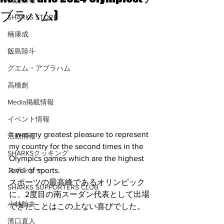
大会情報
ブラハム)
SHARKS STORE
楠康成
飯島陸斗
グエム・アブラハム
高橋創
Media掲載情報
イベント情報
It was my greatest pleasure to represent 
活動情報
my country for the second times in the 
SHARKSクッキング
Olympics games which are the highest 
level of sports. 
スポンサー
スポーツの最高峰であるオリンピック
SHARKS SUPPORTERS CLUB
に、2度目の南スーダン代表として出場
小林航央
できたことはこの上ない喜びでした。
濱口直人