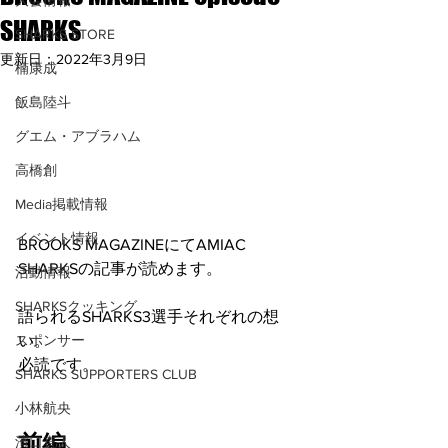
大会情報
SHARKS
SHARKS STORE
更新日：
2022年3月9日
楠康成
飯島陸斗
グエム・アブラハム
高橋創
Media掲載情報
イベント情報
BROOKS MAGAZINEにてAMIAC 
SHARKSの記事が読めます。
活動情報
SHARKSクッキング
語られるSHARKS3選手それぞれの想
い。
スポンサー
必読です。
SHARKS SUPPORTERS CLUB
小林航央
前編
濱口直人