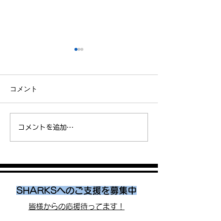
コメント
インターハイ2026 SHARKS
東京都中学総体 S
コメントを追加…
Jr.藤原虎太朗 が男子1500m
Jr. 清水大誠 が3
に出場
入賞
SHARKSへのご支援を募集中
皆様からの応援待ってます！