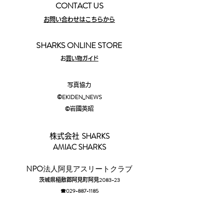
CONTACT US
お問い合わせはこちらから
SHARKS ONLINE STORE
​
お買い物ガイド
写真協力
©EKIDEN_N
EWS
©︎
岩國英昭
SHARKS
株式会社
AMIAC SHARKS
​NPO
法人阿見アスリートクラブ
2083-23
茨城県稲敷郡阿見町阿見
☎029-88
7-1185​