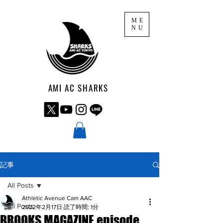
ME
NU
AMI AC SHARKS
記事
All Posts
Athletic Avenue Cam AAC
All Posts
2022年2月17日
読了時間: 1分
BROOKS MAGAZINE episode