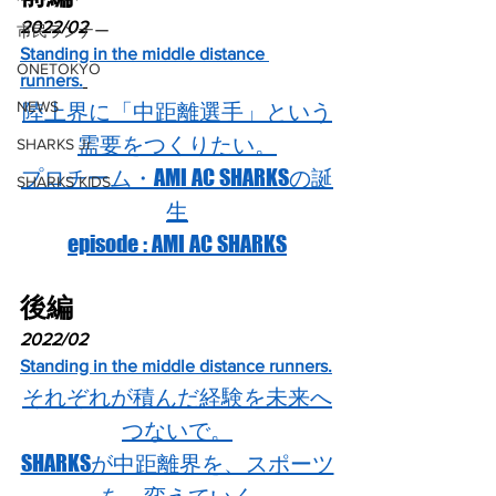
2022/02
市民ランナー
Standing in the middle distance 
ONETOKYO
runners.
陸上界に「中距離選手」という
NEWS
需要をつくりたい。
SHARKS Jr.
プロチーム・AMI AC SHARKSの誕
SHARKS KIDS
生
episode : AMI AC SHARKS
後編
2022/02
Standing in the middle distance runners.
それぞれが積んだ経験を未来へ
つないで。
SHARKSが中距離界を、スポーツ