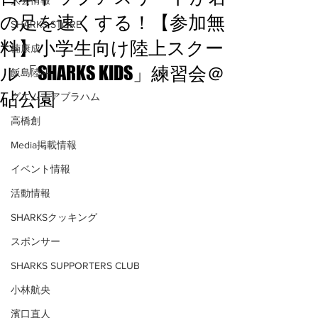
大会情報
の足を速くする！【参加無
SHARKS STORE
料】小学生向け陸上スクー
楠康成
ル「SHARKS KIDS」練習会＠
飯島陸斗
砧公園
グエム・アブラハム
高橋創
Media掲載情報
イベント情報
活動情報
SHARKSクッキング
スポンサー
SHARKS SUPPORTERS CLUB
小林航央
濱口直人