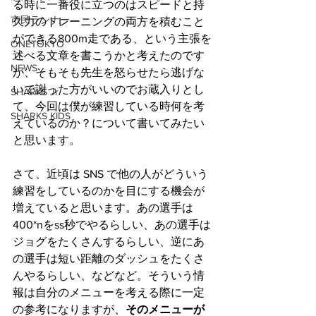
る時に一番役に立つのはスピードと持
市民ランナー
久力のトレーニングの両方を積むこと
ができる800m走である、という主張を
ONETOKYO
述べる文章を書こうかと考えたのです
NEWS
が、そもそも先生を怒らせたら逃げな
いで謝った方がいいのでお蔵入りとし
SHARKS Jr.
て、今回は僕が練習している時何を考
SHARKS KIDS
えているのか？について書いてみたい
と思います。
さて、近頃は SNS で他の人がどういう
練習をしているのかを目にする機会が
増えていると思います。あの選手は 
400*nをss秒でやるらしい、あの選手は
ジョグをたくさんするらしい、逆にあ
の選手は短い距離のダッシュをたくさ
んやるらしい、などなど。そういう情
報は自分のメニューを考える際に一定
の参考になりますが、
そのメニューが