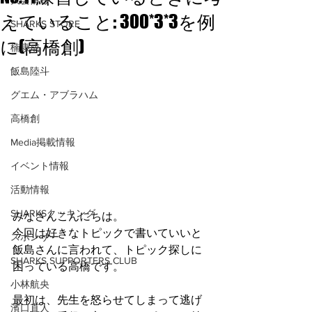
大会情報
えていること: 300*3*3を例
SHARKS STORE
に(高橋創)
楠康成
飯島陸斗
グエム・アブラハム
高橋創
Media掲載情報
イベント情報
活動情報
SHARKSクッキング
みなさんこんにちは。
今回は好きなトピックで書いていいと
スポンサー
飯島さんに言われて、トピック探しに
SHARKS SUPPORTERS CLUB
困っている高橋です。
小林航央
最初は、先生を怒らせてしまって逃げ
濱口直人