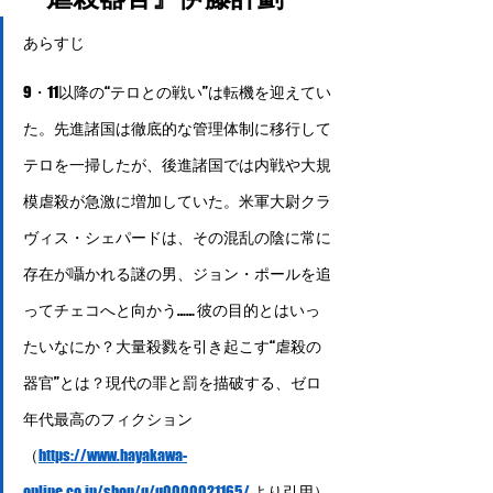
あらすじ
​​9・11以降の“テロとの戦い”は転機を迎えてい
た。先進諸国は徹底的な管理体制に移行して
テロを一掃したが、後進諸国では内戦や大規
模虐殺が急激に増加していた。米軍大尉クラ
ヴィス・シェパードは、その混乱の陰に常に
存在が囁かれる謎の男、ジョン・ポールを追
ってチェコへと向かう…… 彼の目的とはいっ
たいなにか？大量殺戮を引き起こす“虐殺の
器官”とは？現代の罪と罰を描破する、ゼロ
年代最高のフィクション
（
https://www.hayakawa-
online.co.jp/shop/g/g0000021165/
 より引用）