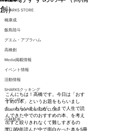
大会情報
創）
SHARKS STORE
楠康成
飯島陸斗
グエム・アブラハム
高橋創
Media掲載情報
イベント情報
活動情報
SHARKSクッキング
こんにちは！高橋です。今日は「おす
スポンサー
すめの本」というお題をもらいまし
た。もらいましたが、今まで人生で読
SHARKS SUPPORTERS CLUB
んできた中でのおすすめの本、を考え
小林航央
出すと絞りきれなくて難しすぎるの
で、今年読んだ中で面白かった本を5冊
濱口直人