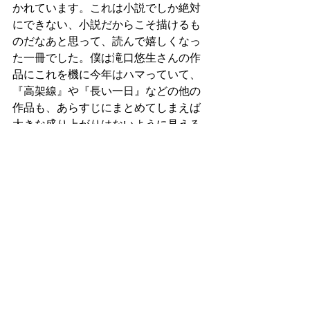
かれています。これは小説でしか絶対
にできない、小説だからこそ描けるも
のだなあと思って、読んで嬉しくなっ
た一冊でした。僕は滝口悠生さんの作
品にこれを機に今年はハマっていて、
『高架線』や『長い一日』などの他の
作品も、あらすじにまとめてしまえば
大きな盛り上がりはないように見える
が、小説読んだなぁ、としみじみ思え
るとても良い本でした。おすすめで
す。
以上、今年読んだ中で面白かった本5冊
でした！やはり長くなってしまいまし
たが、ぜひ気になった本があればお手
にとってみてください。それでは。