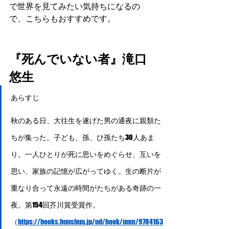
で世界を見てみたい気持ちになるの
で、こちらもおすすめです。
『死んでいない者』滝口
悠生
あらすじ
秋のある日、大往生を遂げた男の通夜に親類た
ちが集った。子ども、孫、ひ孫たち30人あま
り。一人ひとりが死に思いをめぐらせ、互いを
思い、家族の記憶が広がってゆく。生の断片が
重なり合って永遠の時間がたちがある奇跡の一
夜。第154回芥川賞受賞作。
（
https://books.bunshun.jp/ud/book/num/9784163