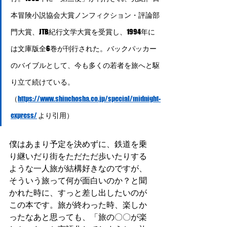
本冒険小説協会大賞ノンフィクション・評論部
門大賞、JTB紀行文学大賞を受賞し、1994年に
は文庫版全6巻が刊行された。バックパッカー
のバイブルとして、今も多くの若者を旅へと駆
り立て続けている。
（
https://www.shinchosha.co.jp/special/midnight-
express/
 より引用）
僕はあまり予定を決めずに、鉄道を乗
り継いだり街をただただ歩いたりする
ような一人旅が結構好きなのですが、
そういう旅って何が面白いのか？と聞
かれた時に、すっと差し出したいのが
この本です。旅が終わった時、楽しか
ったなあと思っても、「旅の〇〇が楽