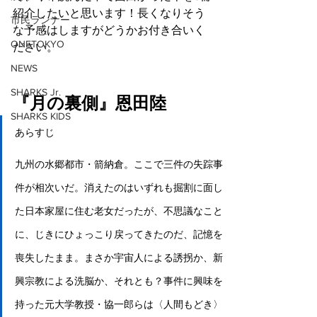
紹介したいと思います！長くなりそう
市民ランナー
な予感はしますがどうかお付き合いく
ONETOKYO
ださい。
NEWS
SHARKS Jr.
『月の裏側』恩田陸
SHARKS KIDS
あらすじ
九州の水郷都市・箭納倉。ここで三件の失踪事
件が相次いだ。消えたのはいずれも掘割に面し
た日本家屋に住む老女だったが、不思議なこと
に、じきにひょっこり戻ってきたのだ、記憶を
喪失したまま。まさか宇宙人による誘拐か、新
興宗教による洗脳か、それとも？事件に興味を
持った元大学教授・協一郎らは〈人間もどき〉