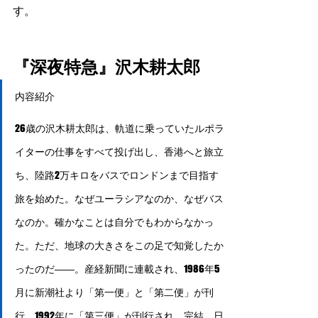
す。
『深夜特急』沢木耕太郎
内容紹介
26歳の沢木耕太郎は、軌道に乗っていたルポラ
イターの仕事をすべて投げ出し、香港へと旅立
ち、陸路2万キロをバスでロンドンまで目指す
旅を始めた。なぜユーラシアなのか、なぜバス
なのか。確かなことは自分でもわからなかっ
た。ただ、地球の大きさをこの足で知覚したか
ったのだ――。産経新聞に連載され、1986年5
月に新潮社より「第一便」と「第二便」が刊
行。1992年に「第三便」が刊行され、完結。日