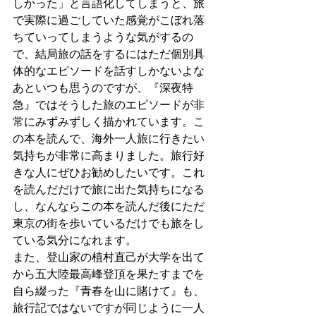
しかった」と言語化してしまうと、旅
で実際に過ごしていた感覚がこぼれ落
ちていってしまうような気がするの
で、結局旅の話をするにはただ個別具
体的なエピソードを話すしかないよな
あといつも思うのですが、『深夜特
急』ではそうした旅のエピソードが非
常にみずみずしく描かれています。こ
の本を読んで、海外一人旅に行きたい
気持ちが非常に高まりました。旅行好
きな人にぜひお勧めしたいです。これ
を読んだだけで旅に出た気持ちになる
し、なんならこの本を読んだ後にただ
東京の街を歩いているだけでも旅をし
ている気分になれます。
また、登山家の植村直己が大学を出て
から五大陸最高峰登頂を果たすまでを
自ら綴った『青春を山に賭けて』も、
旅行記ではないですが同じように一人