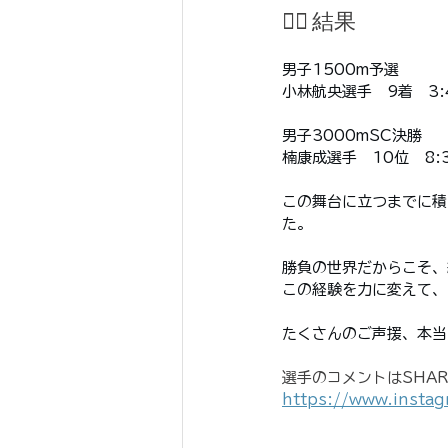
🏃‍♂️ 結果
SHARKS Jr.
SHARKS K
男子1500m予選
小林航央選手　9着　3:4
男子3000mSC決勝
楠康成選手　10位　8:3
この舞台に立つまでに積
た。
勝負の世界だからこそ、
この経験を力に変えて、S
たくさんのご声援、本当
選手のコメントはSHARK
https://www.instag