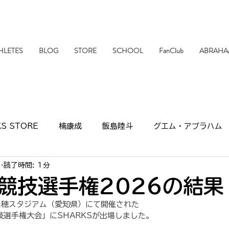
HLETES
BLOG
STORE
SCHOOL
FanClub
ABRAHA
S STORE
楠康成
飯島陸斗
グエム・アブラハム
日
読了時間: 1分
報
活動情報
SHARKSクッキング
スポンサー
競技選手権2026の結果
瑞穂スタジアム（愛知県）にて開催された
UB
小林航央
濱口直人
市民ランナー
ONETO
技選手権大会」にSHARKSが出場しました。