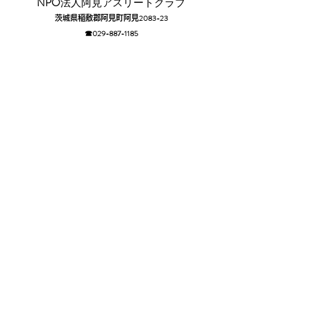
​NPO
法人阿見アスリートクラブ
2083-23
茨城県稲敷郡阿見町阿見
☎029-88
7-1185​
​Sponsor