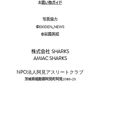
​
お買い物ガイド
写真協力
©EKIDEN_N
EWS
©︎
岩國英昭
SHARKS
株式会社
AMIAC SHARKS
​NPO
法人阿見アスリートクラブ
2083-23
茨城県稲敷郡阿見町阿見
☎029-88
7-1185​
​Sponsor