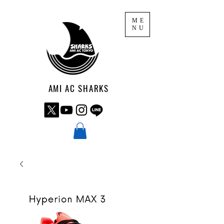
ME
NU
AMI AC SHARKS