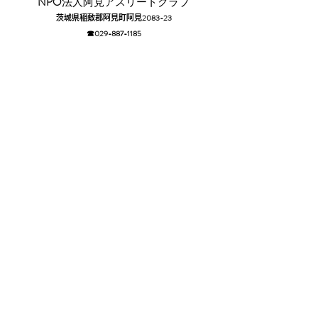
​NPO
法人阿見アスリートクラブ
2083-23
茨城県稲敷郡阿見町阿見
☎029-88
7-1185​
​Sponsor