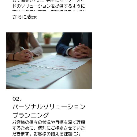
じて開発された、完全にオーダーメイ
ドのソリューションを提供するように
設計されています。お客様のためだけ
さらに表示
に、特別なものを作り上げましょう。
02.
パーソナルソリューション
プランニング
お客様の個々の状況や目標を深く理解
するために、個別にご相談させていた
だきます。お客様の抱える課題に対