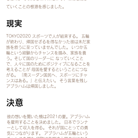
ていくことの根源を感じました。
現実
TOKYO2020 スポーツで人が結束する。 五輪
が終わり、帰国せざるを得なかった彼は未だ家
族を救うに至っていませんでした。 いつか五
輪という経験からチャンスを掴み、家族を養
う。そして国のリーダーに なっていくこと
で、人々に国のためにポジティブになることを
考えることが 母国を愛するということにつな
がる。 「南スーダン国民へ、スポーツにチャ
ンスはある。」と伝えたい。 そう言葉を残し
アブラハムは帰国しました。
決意
彼の想いを聞いた楠は2021の夏。アブラハム
を雇用することを決めました。 日本でランナ
ーとして収入を得る。 それが国にとっての勇
気につながります。 アブラハムが五輪という