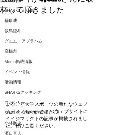
大会情報
材して頂きました
SHARKS STORE
楠康成
飯島陸斗
グエム・アブラハム
高橋創
Media掲載情報
イベント情報
活動情報
SHARKSクッキング
スポンサー
まるごと大学スポーツの新たなウェブ
メディア4years.さまのウェブサイトに
SHARKS SUPPORTERS CLUB
イイジマリクトの記事が掲載されまし
小林航央
た。ぜひご覧ください。
濱口直人