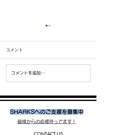
コメント
インターハイ2026 SHARKS
東京都中学総体 S
コメントを追加…
Jr.藤原虎太朗 が男子1500m
Jr. 清水大誠 が3
に出場
入賞
SHARKSへのご支援を募集中
皆様からの応援待ってます！
CONTACT US