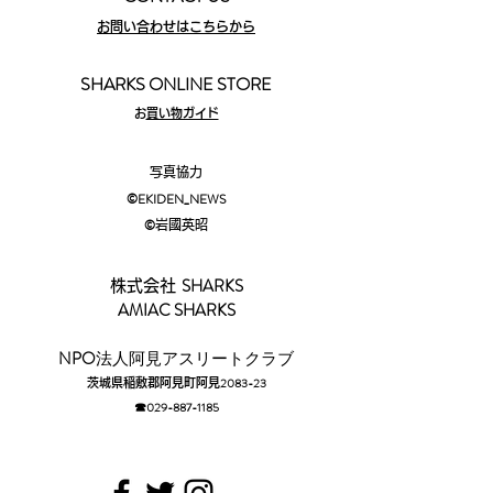
お問い合わせはこちらから
SHARKS ONLINE STORE
​
お買い物ガイド
写真協力
©EKIDEN_N
EWS
©︎
岩國英昭
SHARKS
株式会社
AMIAC SHARKS
​NPO
法人阿見アスリートクラブ
2083-23
茨城県稲敷郡阿見町阿見
☎029-88
7-1185​