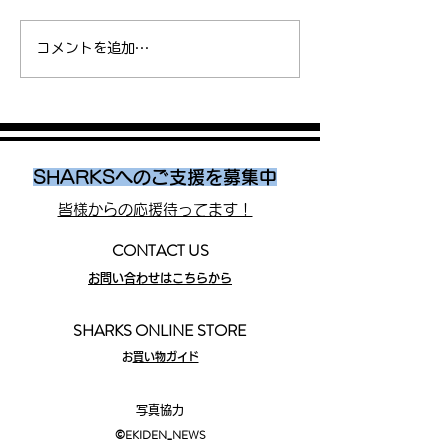
インターハイ2026 SHARKS
東京都中学総体 S
コメントを追加…
Jr.藤原虎太朗 が男子1500m
Jr. 清水大誠 が3
に出場
入賞
SHARKSへのご支援を募集中
皆様からの応援待ってます！
CONTACT US
お問い合わせはこちらから
SHARKS ONLINE STORE
​
お買い物ガイド
写真協力
©EKIDEN_N
EWS