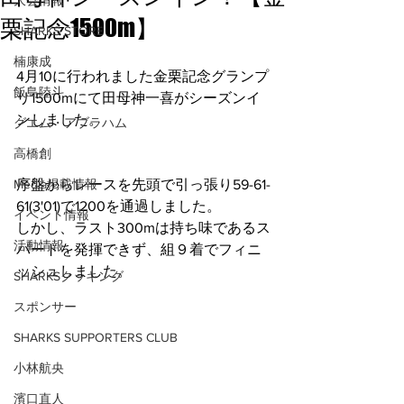
大会情報
栗記念1500m】
SHARKS STORE
楠康成
4月10に行われました金栗記念グランプ
飯島陸斗
リ1500mにて田母神一喜がシーズンイ
ンしました。
グエム・アブラハム
高橋創
Media掲載情報
序盤からレースを先頭で引っ張り59-61-
61(3'01)で1200を通過しました。
イベント情報
しかし、ラスト300mは持ち味であるス
活動情報
パートを発揮できず、組９着でフィニ
ッシュしました。
SHARKSクッキング
スポンサー
SHARKS SUPPORTERS CLUB
小林航央
濱口直人