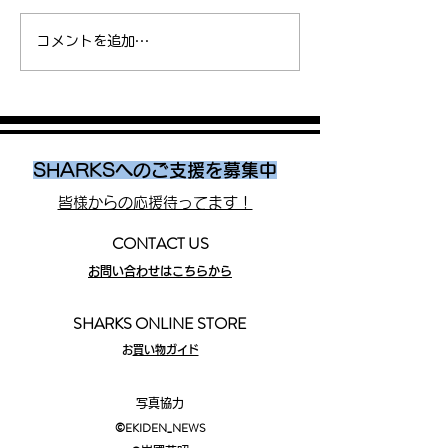
インターハイ2026 SHARKS
東京都中学総体 S
コメントを追加…
Jr.藤原虎太朗 が男子1500m
Jr. 清水大誠 が3
に出場
入賞
SHARKSへのご支援を募集中
皆様からの応援待ってます！
CONTACT US
お問い合わせはこちらから
SHARKS ONLINE STORE
​
お買い物ガイド
写真協力
©EKIDEN_N
EWS