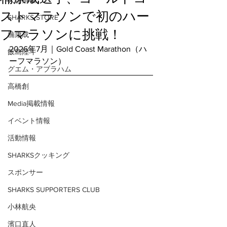
大会情報
ストマラソンで初のハー
SHARKS STORE
フマラソンに挑戦！
楠康成
2026年7月｜Gold Coast Marathon（ハ
飯島陸斗
ーフマラソン）
グエム・アブラハム
高橋創
Media掲載情報
イベント情報
活動情報
SHARKSクッキング
スポンサー
SHARKS SUPPORTERS CLUB
小林航央
濱口直人