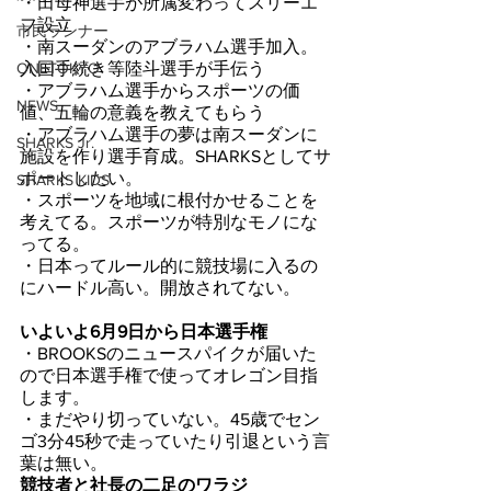
・田母神選手が所属変わってスリーエ
フ設立
市民ランナー
・南スーダンのアブラハム選手加入。
ONETOKYO
入国手続き等陸斗選手が手伝う
・アブラハム選手からスポーツの価
NEWS
値、五輪の意義を教えてもらう
・アブラハム選手の夢は南スーダンに
SHARKS Jr.
施設を作り選手育成。SHARKSとしてサ
ポートしたい。
SHARKS KIDS
・スポーツを地域に根付かせることを
考えてる。スポーツが特別なモノにな
ってる。
・日本ってルール的に競技場に入るの
にハードル高い。開放されてない。
いよいよ6月9日から日本選手権
・BROOKSのニュースパイクが届いた
ので日本選手権で使ってオレゴン目指
します。
・まだやり切っていない。45歳でセン
ゴ3分45秒で走っていたり引退という言
葉は無い。
競技者と社長の二足のワラジ