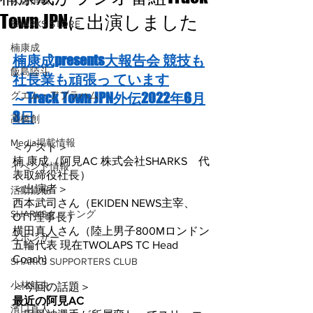
大会情報
Town JPNに出演しました
SHARKS STORE
楠康成
楠康成presents大報告会 競技も
飯島陸斗
社長業も頑張っ ています
グエム・アブラハム
～Track Town JPN外伝2022年6月
3日
高橋創
Media掲載情報
＜ゲスト＞
楠 康成（阿見AC 株式会社SHARKS　代
イベント情報
表取締役社長）
＜出演者＞
活動情報
西本武司さん（EKIDEN NEWS主宰、
SHARKSクッキング
OTT理事長）
横田真人さん（陸上男子800Mロンドン
スポンサー
五輪代表 現在TWOLAPS TC Head 
Coach)
SHARKS SUPPORTERS CLUB
小林航央
＜今回の話題＞
最近の阿見AC
濱口直人