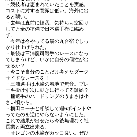
・競技者は恵まれていたことを実感。
コストに対する意識は低い。海外に出
ると弱い。
・去年は直前に怪我。気持ちも空回り
して万全の準備で日本選手権に臨め
ず。
・今年は今やってる湯の丸合宿でしっ
かり仕上げられた。
・最後は三浦龍司選手のレースになっ
てしまうけど、いかに自分の個性が出
せるか？
・今こそ自分のことだけ考えたダーク
サイドなレースを！
・三浦選手は水濠の着地で無音。ブレ
ーキ掛けず次に動きに行ってる証拠？
・楠選手のハードリングのうまさは小
さい頃から。
・横田コーチと相談して週6ポイントや
ってたのを逆にやらないようにした。
これで結果が出せたら今後無理なく社
長業と両立出来る。
・オレゴンの水濠がカッコ良い。ぜひ