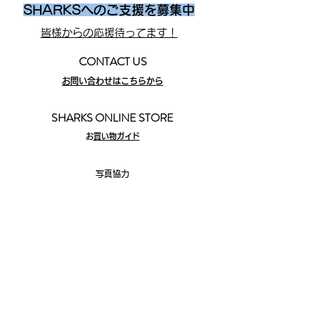
SHARKSへのご支援を募集中
皆様からの応援待ってます！
CONTACT US
お問い合わせはこちらから
SHARKS ONLINE STORE
​
お買い物ガイド
写真協力
©EKIDEN_N
EWS
©︎
岩國英昭
SHARKS
株式会社
AMIAC SHARKS
​NPO
法人阿見アスリートクラブ
2083-23
茨城県稲敷郡阿見町阿見