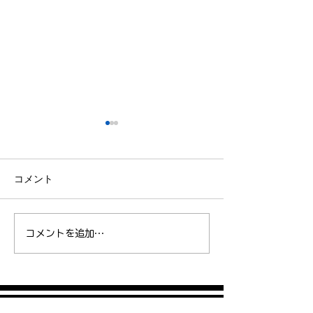
コメント
楠康成選手、ゴールドコ
【お知らせ】SHA
コメントを追加…
ーストマラソンで初のハ
ストランナーと
ーフマラソンに挑戦！
加！第22回さく
ソン大会