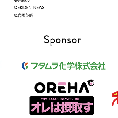
©EKIDEN_N
EWS
©︎
岩國英昭
​Sponsor