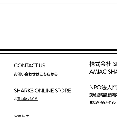
インターハイ2026
東京
SHARKS Jr.藤原虎太朗 が
Jr
男子1500mに出場
位入
S
株式会社
CONTACT US
AMIAC SH
お問い合わせはこちらから
​NPO
法人
SHARKS ONLINE STORE
茨城県稲敷郡阿
​
お買い物ガイド
☎029-88
7-1185​
写真協力