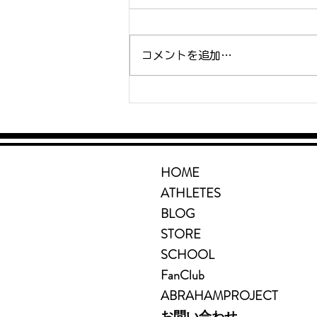
コメントを追加…
【特別告知】楠康成が、あな
たと一緒に東京マラソン
2027へ走る。ONE
HOME
TOKYO Premium
ATHLETES
Online Academy、始ま
BLOG
ります。
STORE
SCHOOL
FanClub
ABRAHAMPROJECT
お問い合わせ