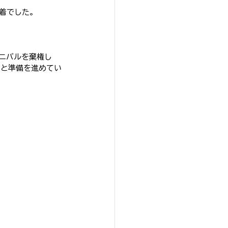
2着でした。
ニバルを棄権し
々と準備を進めてい