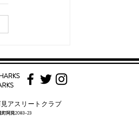
都中学総体 SHARKS
. 清水大誠 が3000mで7
賞
HARKS
ARKS
阿見アスリートクラブ
2083-23
見町阿見