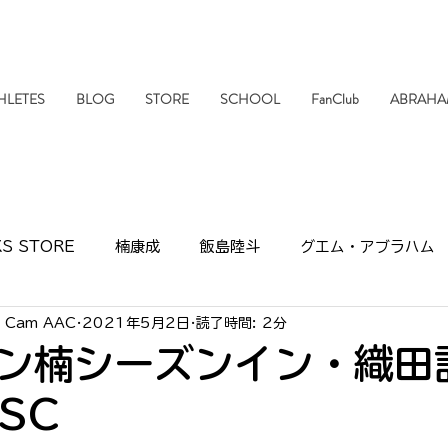
HLETES
BLOG
STORE
SCHOOL
FanClub
ABRAHA
S STORE
楠康成
飯島陸斗
グエム・アブラハム
e Cam AAC
2021年5月2日
読了時間: 2分
報
活動情報
SHARKSクッキング
スポンサー
ン楠シーズンイン・織田
SC
UB
小林航央
濱口直人
市民ランナー
ONETO